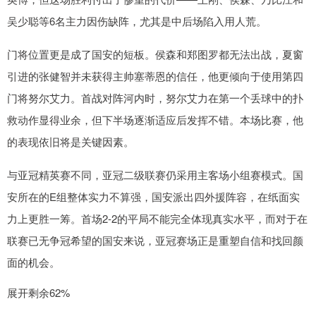
吴少聪等6名主力因伤缺阵，尤其是中后场陷入用人荒。
门将位置更是成了国安的短板。侯森和郑图罗都无法出战，夏窗
引进的张健智并未获得主帅塞蒂恩的信任，他更倾向于使用第四
门将努尔艾力。首战对阵河内时，努尔艾力在第一个丢球中的扑
救动作显得业余，但下半场逐渐适应后发挥不错。本场比赛，他
的表现依旧将是关键因素。
与亚冠精英赛不同，亚冠二级联赛仍采用主客场小组赛模式。国
安所在的E组整体实力不算强，国安派出四外援阵容，在纸面实
力上更胜一筹。首场2-2的平局不能完全体现真实水平，而对于在
联赛已无争冠希望的国安来说，亚冠赛场正是重塑自信和找回颜
面的机会。
展开剩余62%