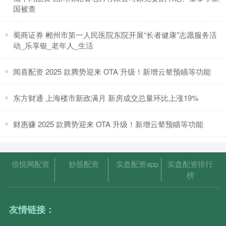
国被查
​蜀商证券 郴州市第一人民医院东院开展“长者健康”志愿服务活
动_乐享银_老年人_生活
​闻喜配资 2025 款腾势迎来 OTA 升级！新增云辇预瞄等功能
​东方财通 上海楼市新政满月 新房成交总量环比上涨19%
​财惠赚 2025 款腾势迎来 OTA 升级！新增云辇预瞄等功能
倍悦网配资
炒股配资
实盘配资app
实盘配资排行
榜
友情链接：