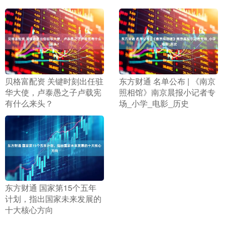
​贝格富配资 关键时刻出任驻
​东方财通 名单公布 | 《南京
华大使，卢泰愚之子卢载宪
照相馆》南京晨报小记者专
有什么来头？
场_小学_电影_历史
​东方财通 国家第15个五年
计划，指出国家未来发展的
十大核心方向