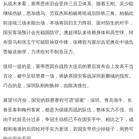
从战术来看，塞蒂恩依旧会坚持三后卫体系。随着王刚、吴少聪
继续伤缺，恩加德乌、范双杰和柏杨将组成后防铁三角。柏杨此
前连续三场未能出场，本场将回归主力阵容。面对陌生的对手，
国安客场预计会先稳固防守。澳超球队多依赖身体和高空球，阿
布雷乌和张玉宁可能联袂双中锋，张稀哲与塞尔吉尼奥在中场负
责输送炮弹，力求给对手制造压力。
值得一提的是，塞蒂恩因在战胜大连后的赛后发布会上发表不当
言论，被中足联禁赛一场，将缺席国安客战深圳新鹏城的指挥。
巧合的是，深圳队刚刚换帅，由陈涛接任。
展望10月份，国安的联赛赛程可谓“甜蜜”：深圳、青岛海牛、长
春亚泰和梅州客家，都是为保级而战的队伍，整体实力不强。但
由于此前丢分过多，争冠主动权已不在国安手中。相比之下，成
都和海港的后四轮对手实力更强，若国安早些少掉链子，局势可
能会完全不同。