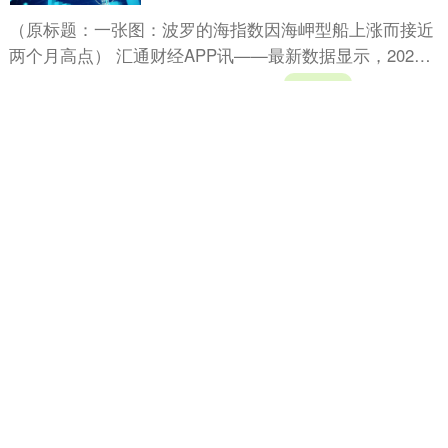
（原标题：一张图：波罗的海指数因海岬型船上涨而接近
两个月高点） 汇通财经APP讯——最新数据显示，2025
年9月17日 波罗的海干散货指数(BDI)报 2180....
分类：
倍悦网配资
查看：
151
东方财通
5策略 法国新总理勒科努上任 誓言
改革应对债务挑战
法国新总理塞巴斯蒂安·勒科努誓言带来重大变革，他试
图在反对削减预算的声浪中与反对党合作，应对控制国家
债务的艰巨任务。 曾在上一届内阁中担任国防部长的勒
分类：
倍悦网配资
查看：
127
5策略
科努周三成....
东方财通 车市传统淡季“不淡反旺”
7月重庆销量同比增5.3%
9月6日，来自重庆市汽车商业协会数据显示，7月，作为