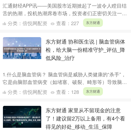
汇通财经APP讯——美国股市近期掀起了一波令人瞠目结
舌的热潮，投机热潮席卷市场，投资者们正密切关注一系
列可能预示泡沫的迹象。从线上房屋翻新公司到传统零售
分类：
倍悦网配资
查看：
227
东方财通
商，再到....
东方财通 协和医生说 | 脑血管病体
检，给大脑一份精准守护_评估_降
低风险_治疗
1.什么是脑血管病？ 脑血管病是威胁人类健康的“杀手”，
它是由脑部血管病变（如堵塞、破裂、畸形等）导致脑组
织缺血或出血，进而引发脑损伤的一类疾病。最常见的表
分类：
倍悦网配资
查看：
128
东方财通
现形....
东方财通 家里从不留现金的注意
了！建议留2万以上备用，有4个看
得见的好处_移动_生活_保障