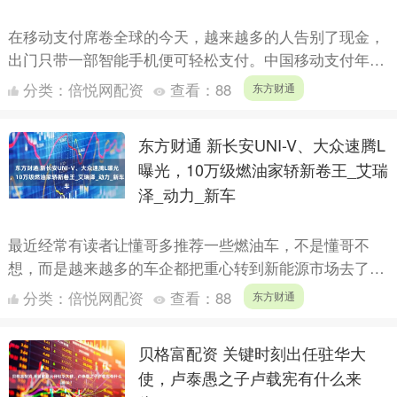
在移动支付席卷全球的今天，越来越多的人告别了现金，
出门只带一部智能手机便可轻松支付。中国移动支付年交
易额高达527万亿元，傲居全球之首，这足以证明其便捷
分类：
倍悦网配资
查看：
88
东方财通
性和普及....
东方财通 新长安UNI-V、大众速腾L
曝光，10万级燃油家轿新卷王_艾瑞
泽_动力_新车
最近经常有读者让懂哥多推荐一些燃油车，不是懂哥不
想，而是越来越多的车企都把重心转到新能源市场去了，
不过精挑细选之下，懂哥还是找到了几款即将上市的燃油
分类：
倍悦网配资
查看：
88
东方财通
家轿，不知道....
贝格富配资 关键时刻出任驻华大
使，卢泰愚之子卢载宪有什么来