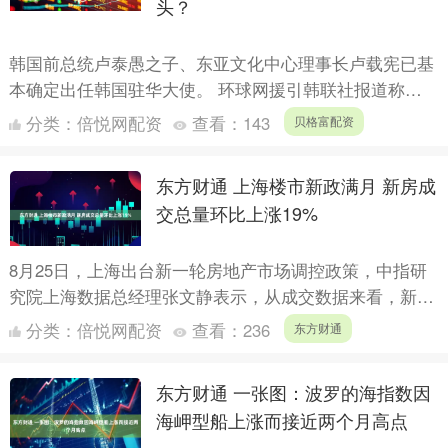
头？
韩国前总统卢泰愚之子、东亚文化中心理事长卢载宪已基
本确定出任韩国驻华大使。 环球网援引韩联社报道称，
韩国总统府发言人14日在简报中表示，政府于当天在韩国
分类：
倍悦网配资
查看：
143
贝格富配资
总统李在....
东方财通 上海楼市新政满月 新房成
交总量环比上涨19%
8月25日，上海出台新一轮房地产市场调控政策，中指研
究院上海数据总经理张文静表示，从成交数据来看，新政
出台后首周，上海新房市场立即作出反应，网签成交出现
分类：
倍悦网配资
查看：
236
东方财通
明显小高....
东方财通 一张图：波罗的海指数因
海岬型船上涨而接近两个月高点