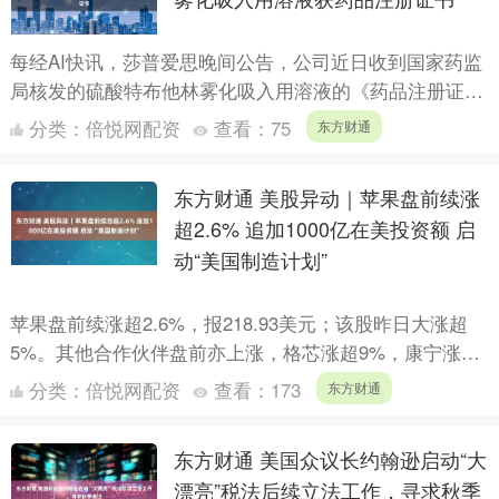
每经AI快讯，莎普爱思晚间公告，公司近日收到国家药监
局核发的硫酸特布他林雾化吸入用溶液的《药品注册证
书》。该药品可缓解支气管哮喘、慢性支气管炎、肺气肿
分类：
倍悦网配资
查看：
75
东方财通
及其它肺部....
东方财通 美股异动｜苹果盘前续涨
超2.6% 追加1000亿在美投资额 启
动“美国制造计划”
苹果盘前续涨超2.6%，报218.93美元；该股昨日大涨超
5%。其他合作伙伴盘前亦上涨，格芯涨超9%，康宁涨超
7%，Coherent涨超3%，应用材料、德州仪器....
分类：
倍悦网配资
查看：
173
东方财通
东方财通 美国众议长约翰逊启动“大
漂亮”税法后续立法工作，寻求秋季