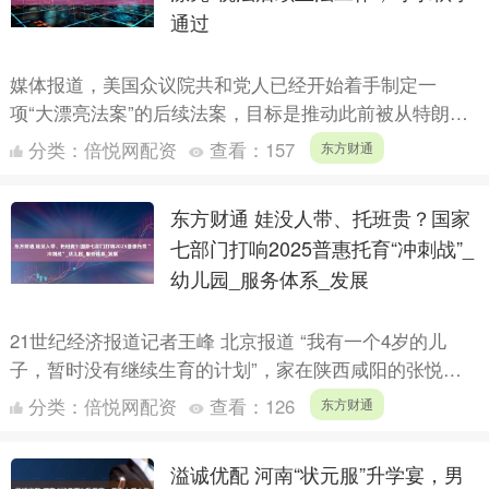
通过
媒体报道，美国众议院共和党人已经开始着手制定一
项“大漂亮法案”的后续法案，目标是推动此前被从特朗
普“大漂亮法案”中删去的部分条款。 众议长约翰逊（Mike
分类：
倍悦网配资
查看：
157
东方财通
Jo....
东方财通 娃没人带、托班贵？国家
七部门打响2025普惠托育“冲刺战”_
幼儿园_服务体系_发展
21世纪经济报道记者王峰 北京报道 “我有一个4岁的儿
子，暂时没有继续生育的计划”，家在陕西咸阳的张悦
说，“一方面是因为养育孩子的经济成本高，另一方面时
分类：
倍悦网配资
查看：
126
东方财通
间成本也....
溢诚优配 河南“状元服”升学宴，男