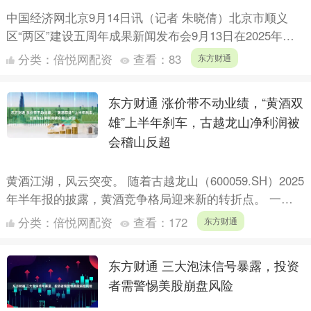
中国经济网北京9月14日讯（记者 朱晓倩）北京市顺义
区“两区”建设五周年成果新闻发布会9月13日在2025年服
贸会上举行。记者从发布会上了解到，五年来，顺义区
分类：
倍悦网配资
查看：
83
东方财通
累....
东方财通 涨价带不动业绩，“黄酒双
雄”上半年刹车，古越龙山净利润被
会稽山反超
黄酒江湖，风云突变。 随着古越龙山（600059.SH）2025
年半年报的披露，黄酒竞争格局迎来新的转折点。 一边
是股价翻倍、掌握流量密码的会稽山（601579....
分类：
倍悦网配资
查看：
172
东方财通
东方财通 三大泡沫信号暴露，投资
者需警惕美股崩盘风险