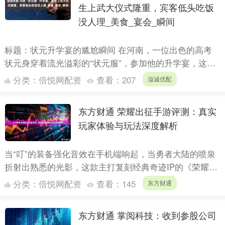
生上武大仪式隆重，宾客低头吃饭
没人理_美食_宴会_瞬间
标题：状元升学宴的尴尬瞬间 在河南，一位出色的高考
状元身穿着流光溢彩的“状元服”，参加他的升学宴，这本
应是一个令人振奋的时刻，充满了荣耀和骄傲。然而，未
分类：
倍悦网配资
查看：
207
溢诚优配
曾预料的....
东方财通 荣耀出征手游评测：真实
玩家体验与玩法深度解析
当“叮”的装备强化音效在手机端响起，当勇者大陆的喷泉
折射出熟悉的光影，这款主打复刻经典奇迹IP的《荣耀出
征》手游，无疑精准戳中了无数老玩家的情怀神经。作为
分类：
倍悦网配资
查看：
145
东方财通
一款承....
东方财通 掌阅科技：收到参股公司