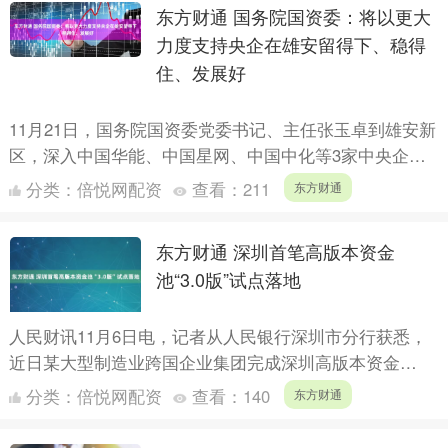
东方财通 国务院国资委：将以更大
力度支持央企在雄安留得下、稳得
住、发展好
11月21日，国务院国资委党委书记、主任张玉卓到雄安新
区，深入中国华能、中国星网、中国中化等3家中央企业
总部调研。 张玉卓与3家企业领导班子座谈交流。他表
分类：
倍悦网配资
查看：
211
东方财通
示，国....
东方财通 深圳首笔高版本资金
池“3.0版”试点落地
人民财讯11月6日电，记者从人民银行深圳市分行获悉，
近日某大型制造业跨国企业集团完成深圳高版本资金
池“3.0版”首笔试点备案，试点有效提升该集团6家入池境
分类：
倍悦网配资
查看：
140
东方财通
内外成....