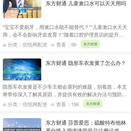
东方财通 儿童漱口水可以天天用吗
“宝宝不爱刷牙，用漱口水能不能替代？”“儿童漱口水天天
用，会不会影响牙齿发育？”随着口腔护理意识的提升，
儿童漱口水逐渐走进家庭，但家长们对其使用频率和安全
分类：
倍悦网配资
查看：
99
东方财通
性的疑....
东方财通 隐形车衣发黄了怎么办？
隐形车衣发黄是不少车主都会遇到的难题，别着急，本文
将带你深入了解其原因，并提供有效的解决办法与预防措
施。厦门尊享会在汽车养护领域经验丰富，也将为你提供
分类：
倍悦网配资
查看：
196
东方财通
专业支持。....
东方财通 莎普爱思：硫酸特布他林
雾化吸入用溶液获药品注册证书