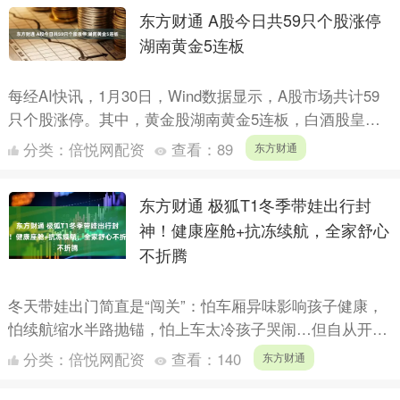
东方财通 A股今日共59只个股涨停
湖南黄金5连板
每经AI快讯，1月30日，Wind数据显示，A股市场共计59
只个股涨停。其中，黄金股湖南黄金5连板，白酒股皇台
酒业2连板。....
分类：
倍悦网配资
查看：
89
东方财通
东方财通 极狐T1冬季带娃出行封
神！健康座舱+抗冻续航，全家舒心
不折腾
冬天带娃出门简直是“闯关”：怕车厢异味影响孩子健康，
怕续航缩水半路抛锚，怕上车太冷孩子哭闹…但自从开上
极狐T1，这些焦虑全没了。它就像为冬季带娃量身打造
分类：
倍悦网配资
查看：
140
东方财通
的“移动....