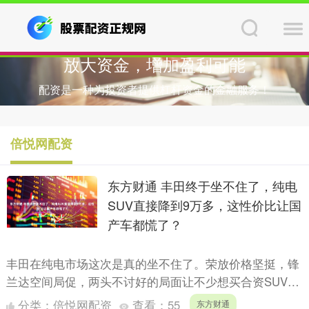
放大资金，增加盈利可能
配资是一种为投资者提供杠杆资金的金融服务！
倍悦网配资
东方财通 丰田终于坐不住了，纯电
SUV直接降到9万多，这性价比让国
产车都慌了？
丰田在纯电市场这次是真的坐不住了。荣放价格坚挺，锋
兰达空间局促，两头不讨好的局面让不少想买合资SUV的
消费者犯了难。而铂智3X的登场，直接把丰田纯电SUV拉
分类：
倍悦网配资
查看：
55
东方财通