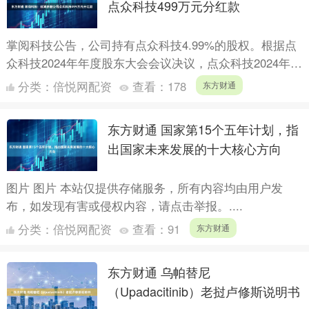
点众科技499万元分红款
掌阅科技公告，公司持有点众科技4.99%的股权。根据点
众科技2024年年度股东大会会议决议，点众科技2024年度
向全体股东派发现金红利1亿元，将按照持股比例进行....
分类：
倍悦网配资
查看：
178
东方财通
东方财通 国家第15个五年计划，指
出国家未来发展的十大核心方向
图片 图片 本站仅提供存储服务，所有内容均由用户发
布，如发现有害或侵权内容，请点击举报。....
分类：
倍悦网配资
查看：
91
东方财通
东方财通 乌帕替尼
（Upadacitinib）老挝卢修斯说明书