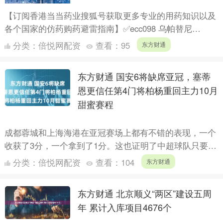
【订阅香港当当药业搜狐号获取更多专业的用药知识以及
各个国家的仿药购药避雷指南】✅ecc098 乌帕替尼
（Upadacitinib）说明书：精准调控免疫，重塑治疗....
分类：
倍悦网配资
查看：
95
东方财通
东方财通 国安6将缺席亚冠，塞蒂
恩更信任第4门将柏杨重回主力10月
甜蜜赛程
成都蓉城和上海海港在亚冠赛场上都有不错的表现，一个
收获了3分，一个拿到了1分。这也证明了中超球队只要不
进行大规模轮换、全力以赴，依旧能在亚冠和日韩球队竞
分类：
倍悦网配资
查看：
104
东方财通
争。相比....
东方财通 北京顺义“两区”建设五周
年 累计入库项目4676个