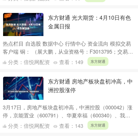
到了....
东方财通 光大期货：4月10日有色
金属日报
热点栏目 自选股 数据中心 行情中心 资金流向 模拟交易
客户端 铜： （展大鹏，从业资格号：F3013795；交易咨
询资格号：Z0013582） 隔夜内外铜价....
分类：
倍悦网配资
查看：
149
东方财通
东方财通 房地产板块盘初冲高，中
洲控股涨停
3月17日，房地产板块盘初冲高，中洲控股（000042）涨
停，京能置业（600791）、华夏幸福（600340）、我爱
我家（000560）、北辰实业（60158....
分类：
倍悦网配资
查看：
143
东方财通