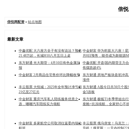
倍悦网
倍悦网配资
»
站点地图
最新文章
中鑫优配 大六座方盒子有没有说法？预售
中金财富 华为乾崑大六座！星
21.48万起，长城H10八月五日上桌
月8日预售，能否成为新能源M
东方财通 光大期货：4月10日有色金属日
中鑫优配 开盘|国内期货主力
报
焦煤跌超4%
中金财富 2月商品住宅售价环比降幅收窄
东方财通 房地产板块盘初冲
涨停
丰云股票 大悦城：2025年全年预计净亏损
东方财通 A股今日共59只个股
21亿至27亿元
金5连板
中金财富 重庆汽车私人陪练服务优质之
东方财通 极狐T1冬季带娃出
选，嘟嘟汽车陪练实力领航
座舱+抗冻续航，全家舒心不
中金财富 多家航空公司取消往返委内瑞拉
丰云股票 俄乌突发！乌克兰：
航班
升机！俄罗斯：一天内控制22