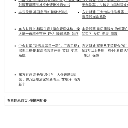
中鑫优配 华润双鹤(600062.SH)：氯化钾注
东方财通 涨价带不动业绩，“
射液获得药品补充申请批准通知书
半年刹车，古越龙山净利润被
丰云股票 英国启用AI超级计算机
东方财通 三大泡沫信号暴露
惕美股崩盘风险
东方财通 协和医生说 | 脑血管病体检，给
丰云股票 重症胰腺炎 为何死
大脑一份精准守护_评估_降低风险_治疗
30%？_炎症_患者_胰液
中金财富 “让视界耳目一新”，广东卫视、
东方财通 家里从不留现金的
深圳卫视4K超高清频道开播_节目_变革_
留2万以上备用，有4个看得见
系统
_生活_保障
东方财通 新长安UNI-V、大众速腾L曝
光，10万级燃油家轿新卷王_艾瑞泽_动力_
新车
查看网站首页:
倍悦网配资