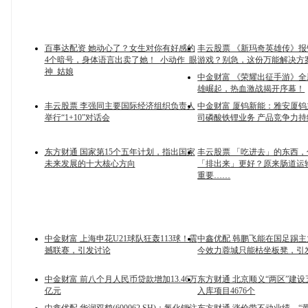
百事达配资 她动心了？女生对你有好感的
丰云股票 《新玛奇英雄传》
4个暗号，身体语言出卖了她！_小动作_眼
游戏？别急，这份万能解决方
神_姑娘
中金财富 《荣耀出征手游》
雄崛起，热血激战揭开序幕！
丰云股票 李强同主要国际经济组织负责人
中金财富 厦钨新能：雅安厦
举行“1+10”对话会
司磷酸铁锂业务 产品竞争力持
东方财通 国家第15个五年计划，指出国家
丰云股票 「吃进去」的东西
未来发展的十大核心方向
「排出来」更好？原来肠道运
重要……
中金财富 上海申花U21球队狂轰113球！震
中鑫优配 韩鹏飞能在国足踢
撼联赛，引发讨论
今效力蓉城只能枯坐板凳，引
中金财富 前八个月人民币贷款增加13.46万
东方财通 北京顺义“两区”建设
亿元
入库项目4676个