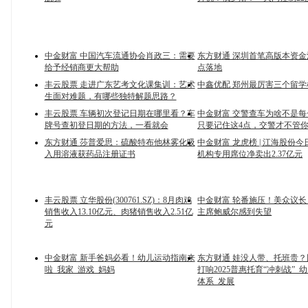
中金财富 中国汽车流通协会肖政三：需要
东方财通 深圳首笔高版本资金池“
给予经销商更大帮助
点落地
丰云股票 走进广东艺考文化课集训：艺术
中鑫优配 郑州最厉害三个留
生面对难题，有哪些独特解题思路？
丰云股票 车辆初次登记日期在哪里看？车
中金财富 交警查车为啥不是
牌号查初登日期的方法，一看就会
只要记住这4点，交警才不管
东方财通 莎普爱思：硫酸特布他林雾化吸
中金财富 龙虎榜 | 江海股份今
入用溶液获药品注册证书
机构专用席位净卖出2.37亿元
丰云股票 立华股份(300761.SZ)：8月肉鸡
中金财富 轮番施压！美众议
销售收入13.10亿元、肉猪销售收入2.51亿
主席鲍威尔感到失望
元
中金财富 新手爸妈必看！幼儿运动指南来
东方财通 娃没人带、托班贵
啦_我家_游戏_妈妈
打响2025普惠托育“冲刺战”_
体系_发展