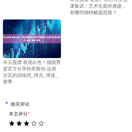
课集训：艺术生面对难题，
有哪些独特解题思路？
​丰云股票 表现出色！德国男
篮官方分享特里斯坦-达席
尔瓦的训练照_球员_球迷_
赛季
相关评论
本文评分
*