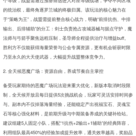
个等级，战盟需通过预赛筛选进入对应等级战场，争夺不同区域
的统治权，最终角逐罗兰城的终极归属。该玩法的核心魅力在
于“策略为王”，战盟需提前整合核心战力，明确“前排抗伤、中排
输出、后排辅助”的分工：剑士负责抢占攻城器械与据点守护，魔
法师与弓箭手聚焦远程压制，圣导师全程提供治疗与增益buff。
胜利方不仅能获得海量荣誉与公会专属资源，更有机会斩获时限
乃至永久的大天使武器，大幅提升战盟整体竞争力。
2. 全天候恶魔广场：资源自由，养成节奏自主掌控
备受玩家期待的恶魔广场玩法迎来重大优化，新版本取消时段限
制，全天候开放且每日提供5次挑战机会，玩家可灵活安排时间参
与。副本内不仅掉落海量经验，还能稳定产出祝福宝石、灵魂宝
石等核心强化材料，是前期升级与中期装备养成的关键补给站。
建议组建5人固定小队，搭配“1抗伤+2输出+1辅助”的经典阵容，
利用组队最高450%的经验加成提升效率，通关效率越高，奖励品