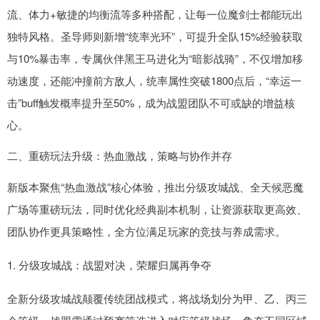
流、体力+敏捷的均衡流等多种搭配，让每一位魔剑士都能玩出
独特风格。圣导师则新增“统率光环”，可提升全队15%经验获取
与10%暴击率，专属伙伴黑王马进化为“暗影战骑”，不仅增加移
动速度，还能冲撞前方敌人，统率属性突破1800点后，“幸运一
击”buff触发概率提升至50%，成为战盟团队不可或缺的增益核
心。
二、重磅玩法升级：热血激战，策略与协作并存
新版本聚焦“热血激战”核心体验，推出分级攻城战、全天候恶魔
广场等重磅玩法，同时优化经典副本机制，让资源获取更高效、
团队协作更具策略性，全方位满足玩家的竞技与养成需求。
1. 分级攻城战：战盟对决，荣耀归属再争夺
全新分级攻城战颠覆传统团战模式，将战场划分为甲、乙、丙三