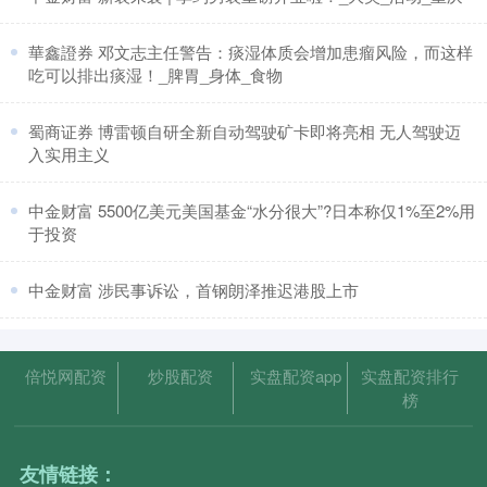
​華鑫證券 邓文志主任警告：痰湿体质会增加患瘤风险，而这样
吃可以排出痰湿！_脾胃_身体_食物
​蜀商证券 博雷顿自研全新自动驾驶矿卡即将亮相 无人驾驶迈
入实用主义
​中金财富 5500亿美元美国基金“水分很大”?日本称仅1%至2%用
于投资
​中金财富 涉民事诉讼，首钢朗泽推迟港股上市
倍悦网配资
炒股配资
实盘配资app
实盘配资排行
榜
友情链接：