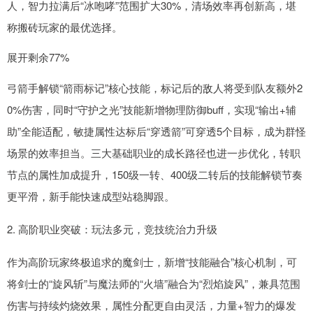
人，智力拉满后“冰咆哮”范围扩大30%，清场效率再创新高，堪
称搬砖玩家的最优选择。
展开剩余77%
弓箭手解锁“箭雨标记”核心技能，标记后的敌人将受到队友额外2
0%伤害，同时“守护之光”技能新增物理防御buff，实现“输出+辅
助”全能适配，敏捷属性达标后“穿透箭”可穿透5个目标，成为群怪
场景的效率担当。三大基础职业的成长路径也进一步优化，转职
节点的属性加成提升，150级一转、400级二转后的技能解锁节奏
更平滑，新手能快速成型站稳脚跟。
2. 高阶职业突破：玩法多元，竞技统治力升级
作为高阶玩家终极追求的魔剑士，新增“技能融合”核心机制，可
将剑士的“旋风斩”与魔法师的“火墙”融合为“烈焰旋风”，兼具范围
伤害与持续灼烧效果，属性分配更自由灵活，力量+智力的爆发