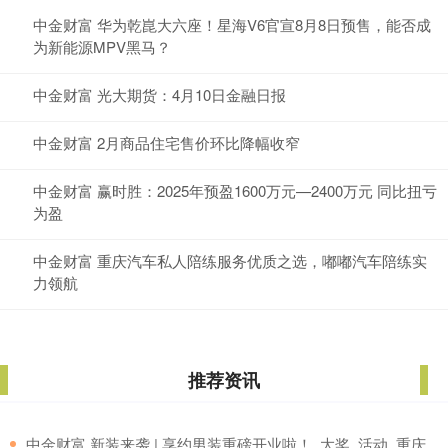
中金财富 华为乾崑大六座！星海V6官宣8月8日预售，能否成
为新能源MPV黑马？
中金财富 光大期货：4月10日金融日报
中金财富 2月商品住宅售价环比降幅收窄
中金财富 赢时胜：2025年预盈1600万元—2400万元 同比扭亏
为盈
中金财富 重庆汽车私人陪练服务优质之选，嘟嘟汽车陪练实
力领航
推荐资讯
​中金财富 新装来袭 | 享约男装重磅开业啦！_大奖_活动_重庆