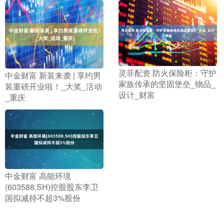
​灵菲配资 防火保险柜：守护
​中金财富 新装来袭 | 享约男
家族传承的坚固堡垒​_物品_
装重磅开业啦！_大奖_活动
设计_财富
_重庆
​中金财富 高能环境
(603588.SH)控股股东李卫
国拟减持不超3%股份