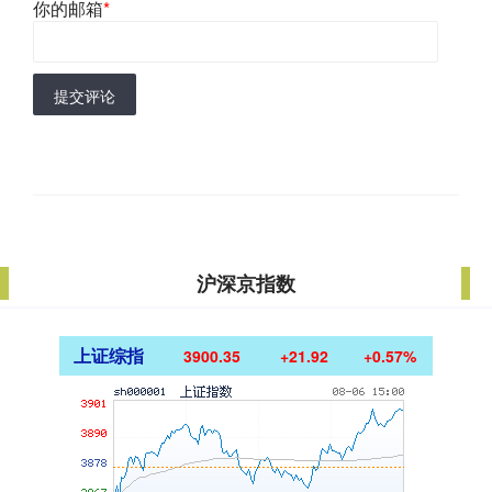
你的邮箱
*
提交评论
沪深京指数
上证综指
3900.35
+21.92
+0.57%