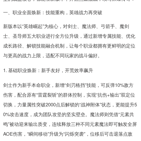
一、职业全面焕新：技能重构，英雄战力再突破
新版本以“英雄崛起”为核心，对剑士、魔法师、弓箭手、魔剑
士、圣导师五大职业进行全方位升级，通过新增专属技能、优化
成长路径、解锁技能融合机制，让每个职业都拥有更鲜明的定位
与更高的战力上限，适配不同玩家的战斗偏好。
1. 基础职业焕新：新手友好，开荒效率飙升
剑士作为新手本命职业，新增“剑刃格挡”技能，可反弹10%敌方
伤害，配合原有“雷霆裂斩”的群体控制，实现“抗伤+输出”双定位
切换，力量属性突破2000点后解锁的“战神附体”状态，更能提升5
0%攻击速度，成为团队攻坚的坚实壁垒。魔法师则凭借“元素共
鸣”被动迎来输出质变，连续释放三种不同元素魔法即可触发全屏
AOE伤害，“瞬间移动”升级为“闪烁突袭”，位移后可击退落点敌