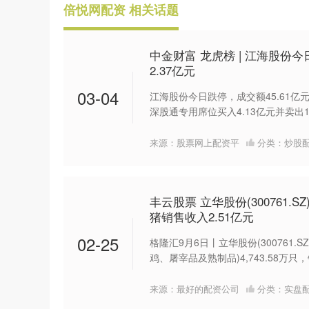
倍悦网配资 相关话题
中金财富 龙虎榜 | 江海股份
2.37亿元
03-04
江海股份今日跌停，成交额45.61亿
深股通专用席位买入4.13亿元并卖出1.
来源：股票网上配资平
分类：
炒股
丰云股票 立华股份(300761.S
猪销售收入2.51亿元
02-25
格隆汇9月6日丨立华股份(300761.
鸡、屠宰品及熟制品)4,743.58万只，
来源：最好的配资公司
分类：
实盘