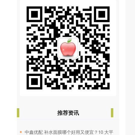
推荐资讯
​中鑫优配 补水面膜哪个好用又便宜？10 大平