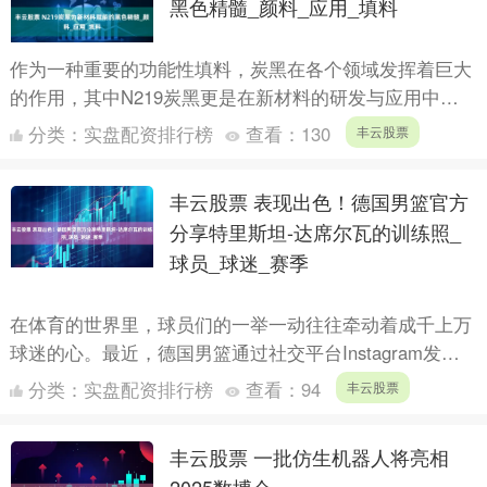
黑色精髓_颜料_应用_填料
作为一种重要的功能性填料，炭黑在各个领域发挥着巨大
的作用，其中N219炭黑更是在新材料的研发与应用中具
备重要意义。本文将围绕N219炭黑的性能特点、应用领
分类：
实盘配资排行榜
查看：
130
丰云股票
域以及....
丰云股票 表现出色！德国男篮官方
分享特里斯坦-达席尔瓦的训练照_
球员_球迷_赛季
在体育的世界里，球员们的一举一动往往牵动着成千上万
球迷的心。最近，德国男篮通过社交平台Instagram发布
了一则更新，迅速吸引了不少篮球迷的注意。这次，德国
分类：
实盘配资排行榜
查看：
94
丰云股票
队....
丰云股票 一批仿生机器人将亮相