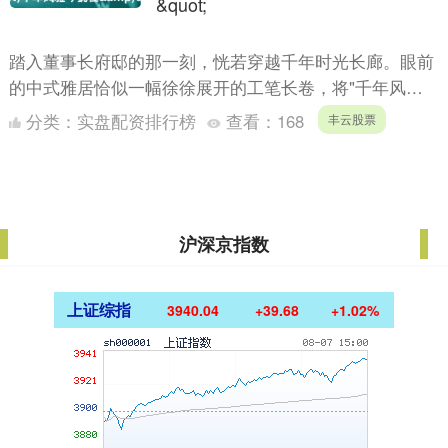
&quot;
踏入董事长府邸的那一刻，恍若穿越千年时光长廊。眼前
的中式雅居恰似一幅徐徐展开的工笔长卷，将"千年风雅
今犹在"的意境娓娓道来。那些浸润着岁月纹理的红木家
分类：
实盘配资排行榜
查看：
168
丰云股票
具，宛如沉....
沪深京指数
上证综指
3940.04
+39.68
+1.02%