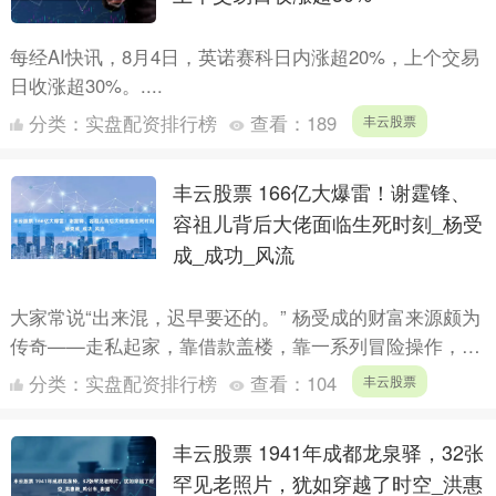
每经AI快讯，8月4日，英诺赛科日内涨超20%，上个交易
日收涨超30%。....
分类：
实盘配资排行榜
查看：
189
丰云股票
丰云股票 166亿大爆雷！谢霆锋、
容祖儿背后大佬面临生死时刻_杨受
成_成功_风流
大家常说“出来混，迟早要还的。” 杨受成的财富来源颇为
传奇——走私起家，靠借款盖楼，靠一系列冒险操作，成
功积累了人生的第一桶金。 他的商业帝国横跨钟表、珠
分类：
实盘配资排行榜
查看：
104
丰云股票
宝、地....
丰云股票 1941年成都龙泉驿，32张
罕见老照片，犹如穿越了时空_洪惠