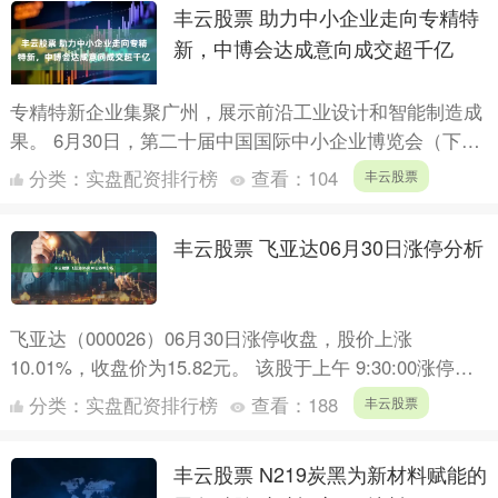
丰云股票 助力中小企业走向专精特
新，中博会达成意向成交超千亿
专精特新企业集聚广州，展示前沿工业设计和智能制造成
果。 6月30日，第二十届中国国际中小企业博览会（下称
中博会）在广州闭幕。本届中博会展览面积约8万平方
分类：
实盘配资排行榜
查看：
104
丰云股票
米，总展....
丰云股票 飞亚达06月30日涨停分析
飞亚达（000026）06月30日涨停收盘，股价上涨
10.01%，收盘价为15.82元。 该股于上午 9:30:00涨停。
截止15:00:31未打开涨停，封住涨....
分类：
实盘配资排行榜
查看：
188
丰云股票
丰云股票 N219炭黑为新材料赋能的