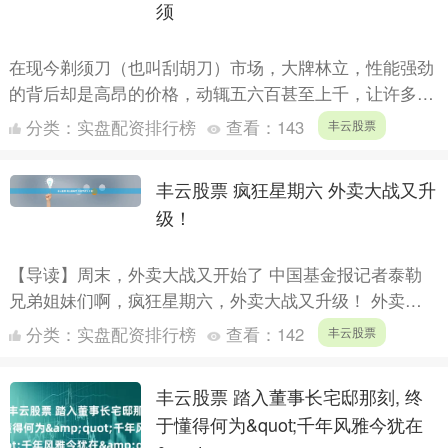
须
在现今剃须刀（也叫刮胡刀）市场，大牌林立，性能强劲
的背后却是高昂的价格，动辄五六百甚至上千，让许多男
士望而却步。而主打低价走量的产品，看似性价比高，实
分类：
实盘配资排行榜
查看：
143
丰云股票
则问题多多....
丰云股票 疯狂星期六 外卖大战又升
级！
【导读】周末，外卖大战又开始了 中国基金报记者泰勒
兄弟姐妹们啊，疯狂星期六，外卖大战又升级！ 外卖大
战升级：奶茶免费喝 7月12日，互联网巨头再次开启外卖
分类：
实盘配资排行榜
查看：
142
丰云股票
大战....
丰云股票 踏入董事长宅邸那刻, 终
于懂得何为&quot;千年风雅今犹在