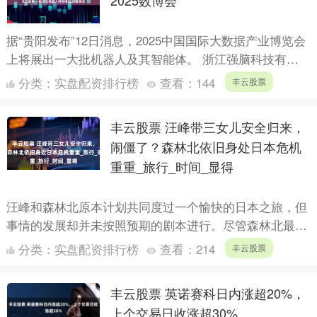
2025数博会
据“贵阳发布”12日消息，2025中国国际大数据产业博览会
上将展出一大批机器人及其智能体。 浙江强脑科技有限
公司、杭州云深处科技有限公司、优地科技（贵州）有限
分类：
实盘配资排行榜
查看：
144
丰云股票
公....
丰云股票 汪峰带三女儿安全归来，
闹僵了？森林北依旧身处日本危机
重重_旅行_时间_显得
汪峰和森林北原本计划共同度过一个愉快的日本之旅，但
事情的发展却并未按照预期的剧本进行。尽管森林北最初
是这场旅行的主角，原本应该与汪峰一起享受浪漫时光，
分类：
实盘配资排行榜
查看：
214
丰云股票
但随着时间....
丰云股票 英诺赛科日内涨超20%，
上个交易日收涨超30%