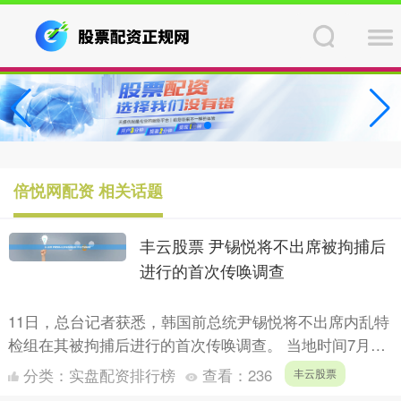
倍悦网配资 相关话题
丰云股票 尹锡悦将不出席被拘捕后
进行的首次传唤调查
11日，总台记者获悉，韩国前总统尹锡悦将不出席内乱特
检组在其被拘捕后进行的首次传唤调查。 当地时间7月10
日凌晨，韩国首尔中央地方法院经过审理，批准内乱特检
分类：
实盘配资排行榜
查看：
236
丰云股票
组对....