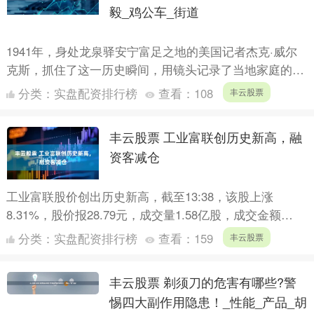
毅_鸡公车_街道
1941年，身处龙泉驿安宁富足之地的美国记者杰克·威尔
克斯，抓住了这一历史瞬间，用镜头记录了当地家庭的日
常生活。通过他的连拍照片，我们得以一窥那个时代大后
分类：
实盘配资排行榜
查看：
108
丰云股票
方的日....
丰云股票 工业富联创历史新高，融
资客减仓
工业富联股价创出历史新高，截至13:38，该股上涨
8.31%，股价报28.79元，成交量1.58亿股，成交金额
43.77亿元，换手率0.80%，该股最新A股总市....
分类：
实盘配资排行榜
查看：
159
丰云股票
丰云股票 剃须刀的危害有哪些?警
惕四大副作用隐患！_性能_产品_胡