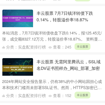
成了九个主....
丰云股票 7月7日镇洋转债下跌
0.14%，转股溢价率18.87%
本站消息，7月7日镇洋转债收盘下跌0.14%，报125.45元/
张，成交额8327.12万元，转股溢价率18.87%。 资料显
示，镇洋转债信用级别为“AA-”，....
分类：
实盘配资排行榜
查看：
245
丰云股票
丰云股票 无需阿里腾讯云，SSL域
名DV证书照样办_网站_部署_加密
2024年网站安全报告显示，仍有38%的中小网站因担心成
本和技术门槛而未部署SSL证书。然而，HTTPS加密已成
为现代网站的标配，不仅关乎安全，更直接影响SEO....
分类：
实盘配资排行榜
查看：
152
丰云股票