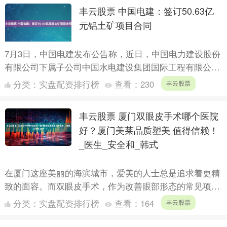
丰云股票 中国电建：签订50.63亿
元铝土矿项目合同
7月3日，中国电建发布公告称，近日，中国电力建设股份
有限公司下属子公司中国水电建设集团国际工程有限公司
与几内亚凯博华兴矿业公司、华兴高科（北京）商务发展
分类：
实盘配资排行榜
查看：
230
丰云股票
有限公司....
丰云股票 厦门双眼皮手术哪个医院
好？厦门美莱品质塑美 值得信赖！
_医生_安全和_韩式
在厦门这座美丽的海滨城市，爱美的人士总是追求着更精
致的面容。而双眼皮手术，作为改善眼部形态的常见项
目，备受关注。那么，厦门双眼皮手术哪个医院好呢？今
分类：
实盘配资排行榜
查看：
164
丰云股票
天，就让我们....