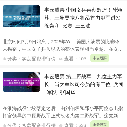
丰云股票 中国女乒再创辉煌！孙颖
莎、王曼昱携八将昂首向冠军进发_
徐奕和_比赛_王艺迪
北京时间7月9日消息，2025年WTT美国大满贯的比赛令
人振奋，中国女子乒乓球队的整体表现相当卓越。在女单
首轮阶段，世界排名第一的小魔王孙颖莎、世界第二的王
分类：
实盘配资排行榜
查看：
105
丰云股票
曼昱....
丰云股票 第二野战军，九位主力军
长，当大军区司令员的有三位_兵团
_军队_张国华
在淮海战役尘埃落定之后，由刘伯承和邓小平两位杰出指
挥官领导的中原野战军正式改名为第二野战军。这支新成
立的军队下辖三个兵团，每个兵团又分为三个军，总计形
分类：
实盘配资排行榜
查看：
233
丰云股票