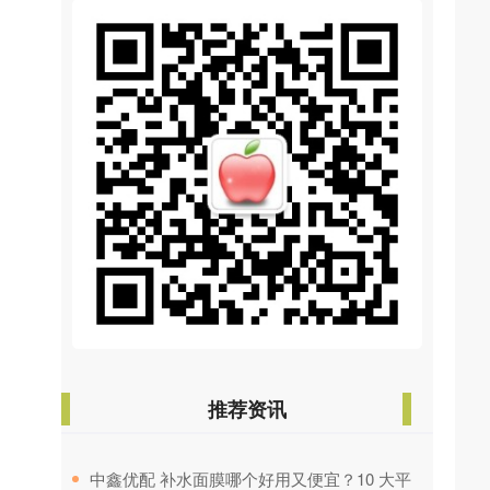
推荐资讯
​中鑫优配 补水面膜哪个好用又便宜？10 大平