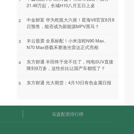
21.48万起，长城H10八月五日上桌
中金财富 华为乾崑大六座！星海V6官宣8月8
2
日预售，能否成为新能源MPV黑马？
丰云股票 全系标配！小米澎程N90 Max、
3
N70 Max搭载禾赛激光雷达正式亮相
东方财通 丰田终于坐不住了，纯电SUV直接
4
降到9万多，这性价比让国产车都慌了？
东方财通 光大期货：4月10日有色金属日报
5
实盘配资排行榜