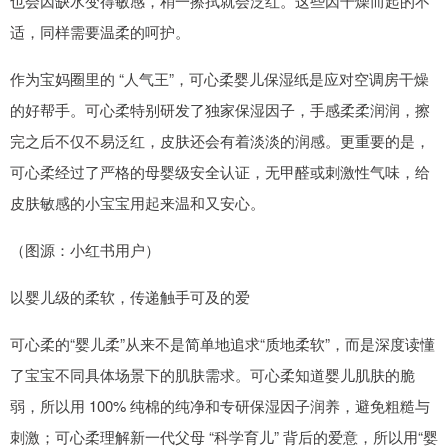
也会因缺水变得敏感，稍一擦拭就会泛红。这些因干燥而起的不
适，同样需要温柔的呵护。
作为宝妈圈里的 “人气王”，可心柔婴儿保湿纸是应对空调房干燥
的好帮手。可心柔特别研发了独家保湿因子，手感柔柔润润，擦
完之后不仅不易泛红，皮肤还会有着淡淡的润感。更重要的是，
可心柔经过了严格的母婴级安全认证，无甲醛或刺激性气味，给
皮肤敏感的小宝宝用起来温和又安心。
（图源：小红书用户）
以婴儿级的柔软，传递触手可及的爱
可心柔的“婴儿柔”从来不是简单地追求“质地柔软”，而是深度读懂
了宝宝不同具体场景下的肌肤需求。可心柔知道婴儿肌肤的脆
弱，所以用 100% 纯棉的纯净和专研保湿因子润养，避免粗糙与
刺激；可心柔理解新一代父母 “科学育儿” 背后的爱意，所以用“婴