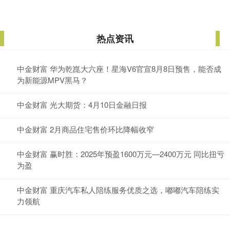
热点资讯
中金财富 华为乾崑大六座！星海V6官宣8月8日预售，能否成
为新能源MPV黑马？
中金财富 光大期货：4月10日金融日报
中金财富 2月商品住宅售价环比降幅收窄
中金财富 赢时胜：2025年预盈1600万元—2400万元 同比扭亏
为盈
中金财富 重庆汽车私人陪练服务优质之选，嘟嘟汽车陪练实
力领航