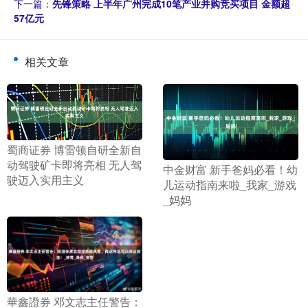
下一篇：
先锋策略 上半年广州完成10笔产业并购竞买项目 金额超
57亿元
相关文章
​蜀商证券 博雷顿自研全新自
动驾驶矿卡即将亮相 无人驾
​中金财富 新手爸妈必看！幼
驶迈入实用主义
儿运动指南来啦_我家_游戏
_妈妈
​華鑫證券 邓文志主任警告：