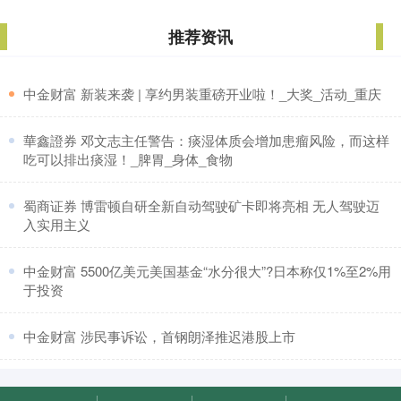
推荐资讯
​中金财富 新装来袭 | 享约男装重磅开业啦！_大奖_活动_重庆
​華鑫證券 邓文志主任警告：痰湿体质会增加患瘤风险，而这样
吃可以排出痰湿！_脾胃_身体_食物
​蜀商证券 博雷顿自研全新自动驾驶矿卡即将亮相 无人驾驶迈
入实用主义
​中金财富 5500亿美元美国基金“水分很大”?日本称仅1%至2%用
于投资
​中金财富 涉民事诉讼，首钢朗泽推迟港股上市