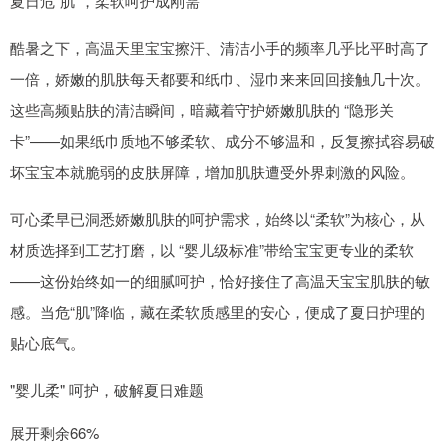
夏日危“肌”，柔软呵护成刚需
酷暑之下，高温天里宝宝擦汗、清洁小手的频率几乎比平时高了
一倍，娇嫩的肌肤每天都要和纸巾、湿巾来来回回接触几十次。
这些高频贴肤的清洁瞬间，暗藏着守护娇嫩肌肤的 “隐形关
卡”——如果纸巾质地不够柔软、成分不够温和，反复擦拭容易破
坏宝宝本就脆弱的皮肤屏障，增加肌肤遭受外界刺激的风险。
可心柔早已洞悉娇嫩肌肤的呵护需求，始终以“柔软”为核心，从
材质选择到工艺打磨，以 “婴儿级标准”带给宝宝更专业的柔软
——这份始终如一的细腻呵护，恰好接住了高温天宝宝肌肤的敏
感。当危“肌”降临，藏在柔软质感里的安心，便成了夏日护理的
贴心底气。
"婴儿柔" 呵护，破解夏日难题
展开剩余66%