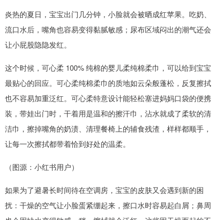
炎热的夏日，宝宝出门几分钟，小脸就会被晒成红苹果。吃奶、
流口水后，嘴角也容易变得黏腻敏感；尿布区域闷出的潮气还会
让小屁股隐隐发红。
这个时候，可心柔 100% 纯棉的婴儿柔纯棉柔巾，可以给到宝宝
最贴心的回应。可心柔纯棉柔巾的质地如云朵般蓬松，反复擦拭
也不容易加重泛红。可心柔特意设计能轻松塞进妈妈口袋的便携
装，带娃出门时，干着用是温和的擦汗巾，沾水就成了柔软的清
洁巾，擦掉嘴角的奶渍、清理餐椅上的辅食残渣，样样都顺手，
让每一次擦拭都带着恰到好处的温柔。
（图源：小红书用户）
如果为了避暑长时间待在空调房，宝宝的皮肤又会遇到新的困
扰：干燥的空气让小脸蛋紧绷起来，擦口水时容易起白屑；鼻周