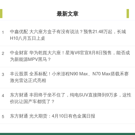
最新文章
中鑫优配 大六座方盒子有没有说法？预售21.48万起，长城
1
H10八月五日上桌
中金财富 华为乾崑大六座！星海V6官宣8月8日预售，能否成
2
为新能源MPV黑马？
丰云股票 全系标配！小米澎程N90 Max、N70 Max搭载禾赛
3
激光雷达正式亮相
东方财通 丰田终于坐不住了，纯电SUV直接降到9万多，这性
4
价比让国产车都慌了？
东方财通 光大期货：4月10日有色金属日报
5