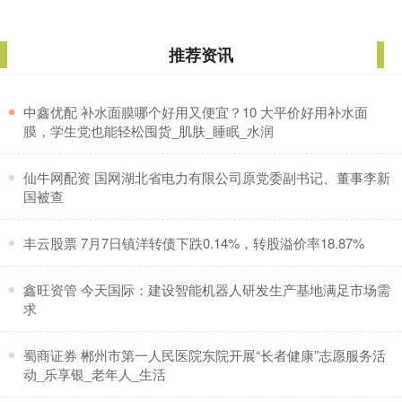
推荐资讯
​中鑫优配 补水面膜哪个好用又便宜？10 大平价好用补水面
膜，学生党也能轻松囤货_肌肤_睡眠_水润
​仙牛网配资 国网湖北省电力有限公司原党委副书记、董事李新
国被查
​丰云股票 7月7日镇洋转债下跌0.14%，转股溢价率18.87%
​鑫旺资管 今天国际：建设智能机器人研发生产基地满足市场需
求
​蜀商证券 郴州市第一人民医院东院开展“长者健康”志愿服务活
动_乐享银_老年人_生活