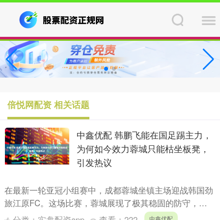
倍悦网配资 相关话题
中鑫优配 韩鹏飞能在国足踢主力，
为何如今效力蓉城只能枯坐板凳，
引发热议
在最新一轮亚冠小组赛中，成都蓉城坐镇主场迎战韩国劲
旅江原FC。这场比赛，蓉城展现了极其稳固的防守，多
次成功化解对手的威胁进攻。而全场最亮眼的球员无疑是
分类：
实盘配资app
查看：
222
中鑫优配