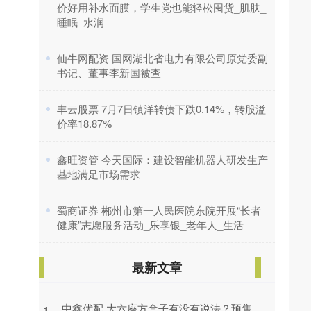
价好用补水面膜，学生党也能轻松囤货_肌肤_
睡眠_水润
​仙牛网配资 国网湖北省电力有限公司原党委副
书记、董事李新国被查
​丰云股票 7月7日镇洋转债下跌0.14%，转股溢
价率18.87%
​鑫旺资管 今天国际：建设智能机器人研发生产
基地满足市场需求
​蜀商证券 郴州市第一人民医院东院开展“长者
健康”志愿服务活动_乐享银_老年人_生活
最新文章
中鑫优配 大六座方盒子有没有说法？预售
1