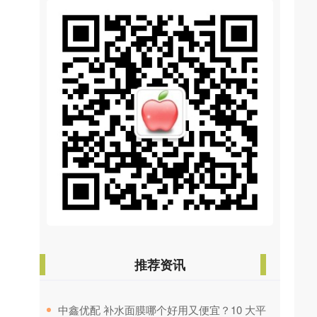
推荐资讯
​中鑫优配 补水面膜哪个好用又便宜？10 大平