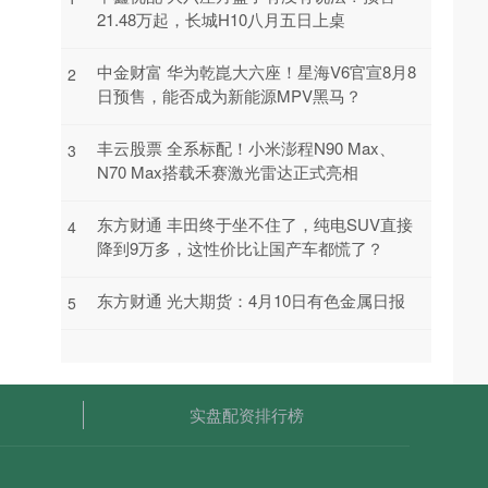
21.48万起，长城H10八月五日上桌
中金财富 华为乾崑大六座！星海V6官宣8月8
2
日预售，能否成为新能源MPV黑马？
丰云股票 全系标配！小米澎程N90 Max、
3
N70 Max搭载禾赛激光雷达正式亮相
东方财通 丰田终于坐不住了，纯电SUV直接
4
降到9万多，这性价比让国产车都慌了？
东方财通 光大期货：4月10日有色金属日报
5
实盘配资排行榜