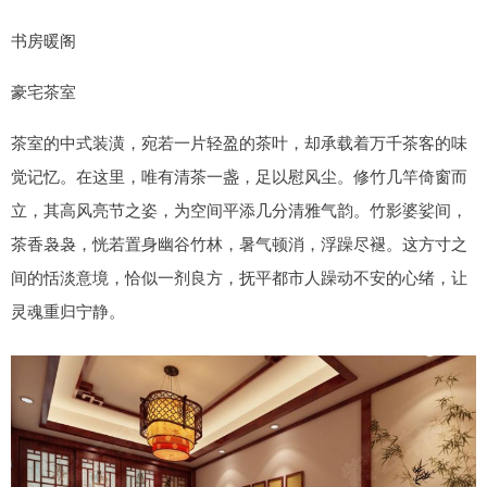
书房暖阁
豪宅茶室
茶室的中式装潢，宛若一片轻盈的茶叶，却承载着万千茶客的味
觉记忆。在这里，唯有清茶一盏，足以慰风尘。修竹几竿倚窗而
立，其高风亮节之姿，为空间平添几分清雅气韵。竹影婆娑间，
茶香袅袅，恍若置身幽谷竹林，暑气顿消，浮躁尽褪。这方寸之
间的恬淡意境，恰似一剂良方，抚平都市人躁动不安的心绪，让
灵魂重归宁静。