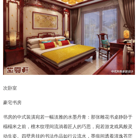
次卧室
豪宅书房
书房的中式装潢宛若一幅淡雅的水墨丹青：那张雕花书桌静卧于
榻榻米之前，檀木纹理间流淌着匠人的巧思，宛若游龙戏凤般灵
动生姿。四壁悬挂的书法作品如行云流水，墨痕间透着清逸苍茫