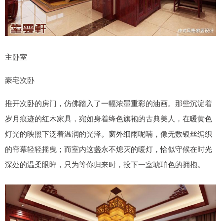
主卧室
豪宅次卧
推开次卧的房门，仿佛踏入了一幅浓墨重彩的油画。那些沉淀着
岁月痕迹的红木家具，宛如身着绛色旗袍的古典美人，在暖黄色
灯光的映照下泛着温润的光泽。窗外细雨呢喃，像无数银丝编织
的帘幕轻轻摇曳；而室内这盏永不熄灭的暖灯，恰似守候在时光
深处的温柔眼眸，只为等你归来时，投下一室琥珀色的拥抱。