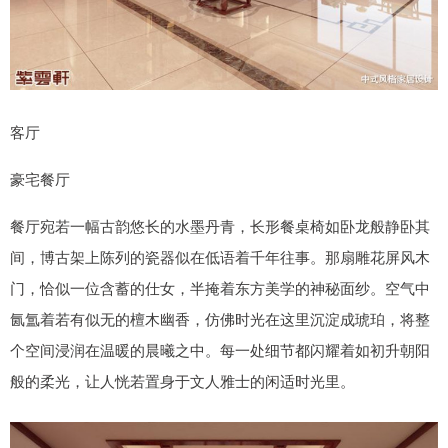
客厅
豪宅餐厅
餐厅宛若一幅古韵悠长的水墨丹青，长形餐桌椅如卧龙般静卧其
间，博古架上陈列的瓷器似在低语着千年往事。那扇雕花屏风木
门，恰似一位含蓄的仕女，半掩着东方美学的神秘面纱。空气中
氤氲着若有似无的檀木幽香，仿佛时光在这里沉淀成琥珀，将整
个空间浸润在温暖的晨曦之中。每一处细节都闪耀着如初升朝阳
般的柔光，让人恍若置身于文人雅士的闲适时光里。