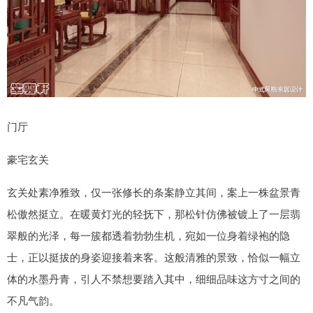
门厅
豪宅玄关
玄关处素净雅致，仅一张修长的条案静立其间，案上一株盆景青
松傲然挺立。在暖黄灯光的轻抚下，那松针仿佛被镀上了一层翡
翠般的光泽，每一簇都透着勃勃生机，宛如一位身着绿袍的隐
士，正以挺拔的身姿迎接着来客。这般清雅的景致，恰似一幅立
体的水墨丹青，引人不禁想要踏入其中，细细品味这方寸之间的
不凡气韵。