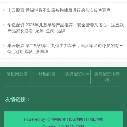
​丰云股票 尹锡悦将不出席被拘捕后进行的首次传唤调查
​华亿配资 2025年儿童早餐产品推荐：安全营养又省心，这五款
产品家长必看_龙翔_鱼肉_品牌
​丰云股票 第二野战军，九位主力军长，当大军区司令员的有三
位_兵团_军队_张国华
倍悦网配资
炒股配资
实盘配资app
实盘配资排行
榜
友情链接：
Powered by
倍悦网配资
RSS地图
HTML地图
Copyright
© 2023-2025