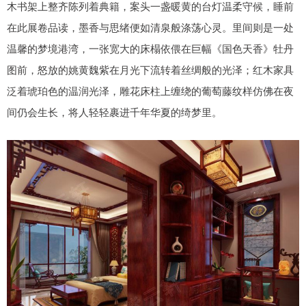
木书架上整齐陈列着典籍，案头一盏暖黄的台灯温柔守候，睡前
在此展卷品读，墨香与思绪便如清泉般涤荡心灵。里间则是一处
温馨的梦境港湾，一张宽大的床榻依偎在巨幅《国色天香》牡丹
图前，怒放的姚黄魏紫在月光下流转着丝绸般的光泽；红木家具
泛着琥珀色的温润光泽，雕花床柱上缠绕的葡萄藤纹样仿佛在夜
间仍会生长，将人轻轻裹进千年华夏的绮梦里。