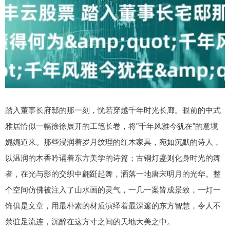
踏入董事长府邸的那一刻，恍若穿越千年时光长廊。眼前的中式
雅居恰似一幅徐徐展开的工笔长卷，将"千年风雅今犹在"的意境
娓娓道来。那些浸润着岁月纹理的红木家具，宛如沉默的诗人，
以温润的木香吟诵着东方美学的诗篇；古铜灯盏则化身时光的舞
者，在光与影的交织中翩跹起舞，洒落一地唐宋明月的光华。整
个空间仿佛被注入了山水画的灵气，一几一案皆成景致，一灯一
饰俱是文章，用最朴素的材质演绎着最深邃的东方智慧，令人不
禁驻足流连，沉醉在这方寸之间的天地大美之中。