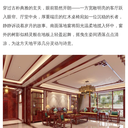
穿过古朴典雅的玄关，眼前豁然开朗——一方宽敞明亮的客厅跃
入眼帘。厅堂中央，厚重端庄的红木桌椅宛如一位沉稳的长者，
静静诉说着岁月的故事。南面落地窗将阳光温柔地揽入怀中，窗
外的树影似精灵般在地板上轻盈起舞，摇曳生姿间洒落点点清
凉，为这方天地平添几分灵动与诗意。