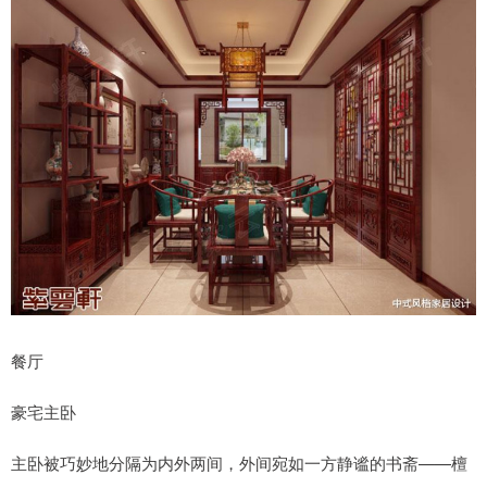
餐厅
豪宅主卧
主卧被巧妙地分隔为内外两间，外间宛如一方静谧的书斋——檀