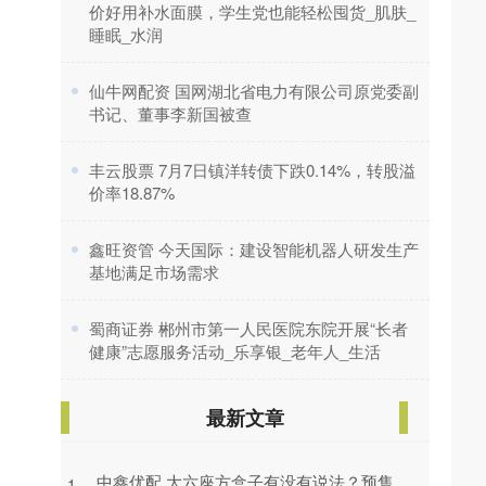
价好用补水面膜，学生党也能轻松囤货_肌肤_
睡眠_水润
​仙牛网配资 国网湖北省电力有限公司原党委副
书记、董事李新国被查
​丰云股票 7月7日镇洋转债下跌0.14%，转股溢
价率18.87%
​鑫旺资管 今天国际：建设智能机器人研发生产
基地满足市场需求
​蜀商证券 郴州市第一人民医院东院开展“长者
健康”志愿服务活动_乐享银_老年人_生活
最新文章
中鑫优配 大六座方盒子有没有说法？预售
1