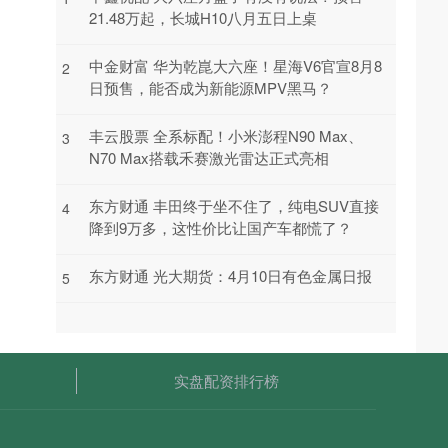
21.48万起，长城H10八月五日上桌
中金财富 华为乾崑大六座！星海V6官宣8月8
2
日预售，能否成为新能源MPV黑马？
丰云股票 全系标配！小米澎程N90 Max、
3
N70 Max搭载禾赛激光雷达正式亮相
东方财通 丰田终于坐不住了，纯电SUV直接
4
降到9万多，这性价比让国产车都慌了？
东方财通 光大期货：4月10日有色金属日报
5
实盘配资排行榜