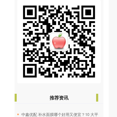
推荐资讯
​中鑫优配 补水面膜哪个好用又便宜？10 大平